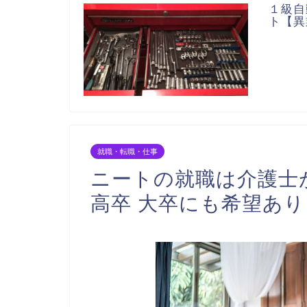
１級自
ト【異
就職・転職・仕事
ニートの就職は介護士が
高卒 大卒にも希望あり