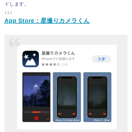
ドします。
↓↓↓
App Store：星撮りカメラくん